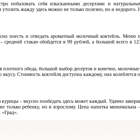
стро побаловать себя изысканными десертами и натуральн
 утолить жажду здесь можно не только полезно, но и недорого. 
сно поесть и отведать ароматный молочный коктейль. Меню пр
 средний стакан обойдется в 99 рублей, а большой всего в 12
ля плотного обеда, большой выбор десертов и конечно, молочн
о вкусу. Стоимость коктейля доступна каждому, она колеблется
з курицы – вкусно пообедать здесь может каждый. Удачно заве
 только ребенку, но и взрослому. Цена напитка минимальна – 
 «Град».