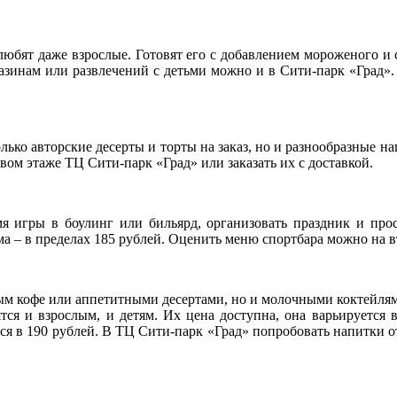
любят даже взрослые. Готовят его с добавлением мороженого и
азинам или развлечений с детьми можно и в Сити-парк «Град».
ько авторские десерты и торты на заказ, но и разнообразные н
вом этаже ТЦ Сити-парк «Град» или заказать их с доставкой.
я игры в боулинг или бильярд, организовать праздник и про
а – в пределах 185 рублей. Оценить меню спортбара можно на в
тным кофе или аппетитными десертами, но и молочными коктейля
ся и взрослым, и детям. Их цена доступна, она варьируется в 
ся в 190 рублей. В ТЦ Сити-парк «Град» попробовать напитки от