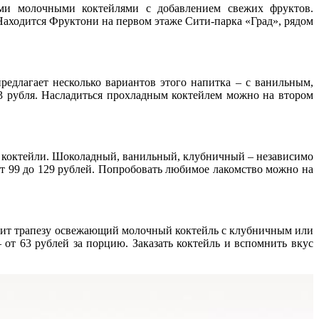
ыми молочными коктейлями с добавлением свежих фруктов.
Находится Фруктони на первом этаже Сити-парка «Град», рядом
едлагает несколько вариантов этого напитка – с ванильным,
3 рубля. Насладиться прохладным коктейлем можно на втором
ые коктейли. Шоколадный, ванильный, клубничный – независимо
 от 99 до 129 рублей. Попробовать любимое лакомство можно на
ршит трапезу освежающий молочный коктейль с клубничным или
от 63 рублей за порцию. Заказать коктейль и вспомнить вкус