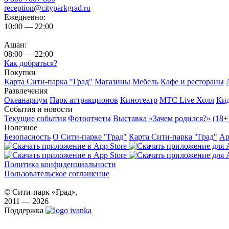
reception@cityparkgrad.ru
Ежедневно:
10:00 — 22:00
Ашан:
08:00 — 22:00
Как добраться?
Покупки
Карта Сити-парка "Град"
Магазины
Мебель
Кафе и рестораны
Развлечения
Океанариум
Парк аттракционов
Кинотеатр
МТС Live Холл
Ки
События и новости
Текущие события
Фотоотчеты
Выставка «Зачем родился?» (18+
Полезное
Безопасность
О Сити-парке "Град"
Карта Сити-парка "Град"
Ар
Политика конфиденциальности
Пользовательское соглашение
© Сити-парк «Град»,
2011 — 2026
Поддержка