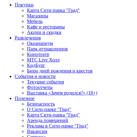
Покупки
Карта Сити-парка "Град"
Магазины
Мебель
Кафе и рестораны
Акции и скидки
Развлечения
Океанариум
Парк аттракционов
Кинотеатр
МТС Live Холл
КидБург
Бюро дней рождения и квестов
События и новости
Текущие события
Фотоотчеты
Выставка «Зачем родился?» (18+)
Полезное
Безопасность
О Сити-парке "Град"
Карта Сити-парка "Град"
Аренда помещений
Реклама в Сити-парке "Град"
Вакансии
Сервисы