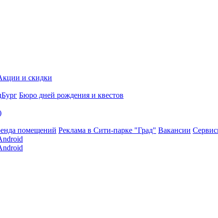
Акции и скидки
дБург
Бюро дней рождения и квестов
)
енда помещений
Реклама в Сити-парке "Град"
Вакансии
Серви