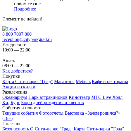
новом сезоне.
Подробнее
Элемент не найден!
8 800 7007 800
reception@cityparkgrad.ru
Ежедневно:
10:00 — 22:00
Ашан:
08:00 — 22:00
Как добраться?
Покупки
Карта Сити-парка "Град"
Магазины
Мебель
Кафе и рестораны
Акции и скидки
Развлечения
Океанариум
Парк аттракционов
Кинотеатр
МТС Live Холл
КидБург
Бюро дней рождения и квестов
События и новости
Текущие события
Фотоотчеты
Выставка «Зачем родился?»
(18+)
Полезное
Безопасность
О Сити-парке "Град"
Карта Сити-парка "Град"