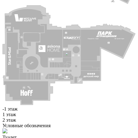
К
а
р
у
с
е
ль-парк
Э
к
с
т
рим-парк
-1 этаж
1 этаж
2 этаж
Условные обозначения
Туалет