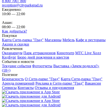
8 800 7007 800
reception@cityparkgrad.ru
Ежедневно:
10:00 — 22:00
Ашан:
08:00 — 22:00
Как добраться?
Покупки
Карта Сити-парка "Град"
Магазины
Мебель
Кафе и рестораны
Акции и скидки
Развлечения
Океанариум
Парк аттракционов
Кинотеатр
МТС Live Холл
КидБург
Бюро дней рождения и квестов
События и новости
Текущие события
Фотоотчеты
Выставка «Зачем родился?»
(18+)
Полезное
Безопасность
О Сити-парке "Град"
Карта Сити-парка "Град"
Аренда помещений
Реклама в Сити-парке "Град"
Вакансии
Сервисы
Контакты
Отзывы и предложения