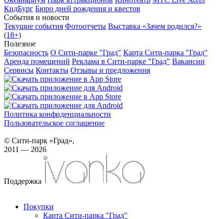
КидБург
Бюро дней рождения и квестов
События и новости
Текущие события
Фотоотчеты
Выставка «Зачем родился?»
(18+)
Полезное
Безопасность
О Сити-парке "Град"
Карта Сити-парка "Град"
Аренда помещений
Реклама в Сити-парке "Град"
Вакансии
Сервисы
Контакты
Отзывы и предложения
Политика конфиденциальности
Пользовательское соглашение
© Сити-парк «Град»,
2011 — 2026
Поддержка
Покупки
Карта Сити-парка "Град"