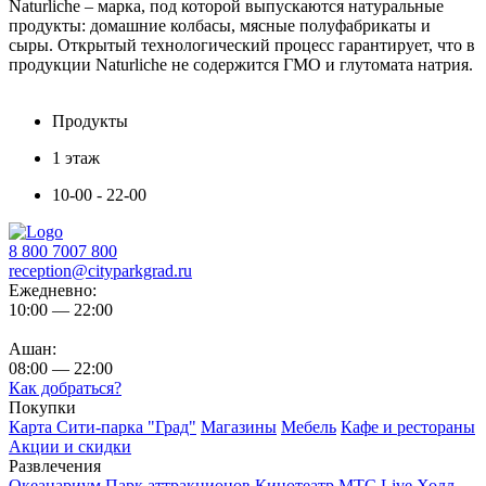
Naturliche – марка, под которой выпускаются натуральные
продукты: домашние колбасы, мясные полуфабрикаты и
сыры. Открытый технологический процесс гарантирует, что в
продукции Naturliche не содержится ГМО и глутомата натрия.
Продукты
1 этаж
10-00 - 22-00
8 800 7007 800
reception@cityparkgrad.ru
Ежедневно:
10:00 — 22:00
Ашан:
08:00 — 22:00
Как добраться?
Покупки
Карта Сити-парка "Град"
Магазины
Мебель
Кафе и рестораны
Акции и скидки
Развлечения
Океанариум
Парк аттракционов
Кинотеатр
МТС Live Холл