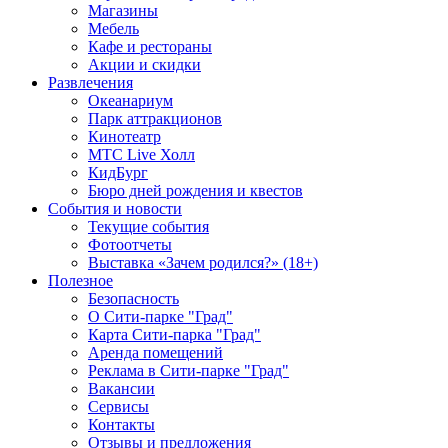
Магазины
Мебель
Кафе и рестораны
Акции и скидки
Развлечения
Океанариум
Парк аттракционов
Кинотеатр
МТС Live Холл
КидБург
Бюро дней рождения и квестов
События и новости
Текущие события
Фотоотчеты
Выставка «Зачем родился?» (18+)
Полезное
Безопасность
О Сити-парке "Град"
Карта Сити-парка "Град"
Аренда помещений
Реклама в Сити-парке "Град"
Вакансии
Сервисы
Контакты
Отзывы и предложения