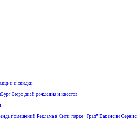
Акции и скидки
дБург
Бюро дней рождения и квестов
)
енда помещений
Реклама в Сити-парке "Град"
Вакансии
Серви