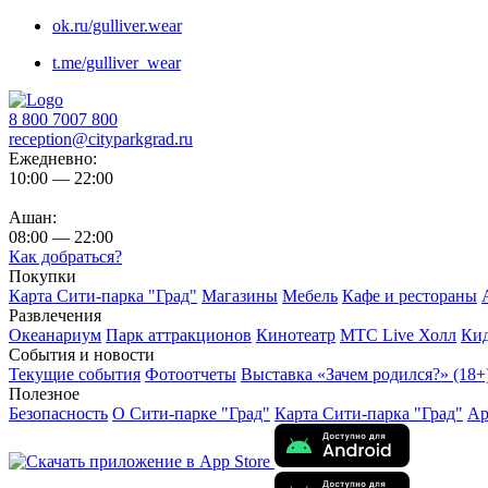
ok.ru/gulliver.wear
t.me/gulliver_wear
8 800 7007 800
reception@cityparkgrad.ru
Ежедневно:
10:00 — 22:00
Ашан:
08:00 — 22:00
Как добраться?
Покупки
Карта Сити-парка "Град"
Магазины
Мебель
Кафе и рестораны
Развлечения
Океанариум
Парк аттракционов
Кинотеатр
МТС Live Холл
Ки
События и новости
Текущие события
Фотоотчеты
Выставка «Зачем родился?» (18+
Полезное
Безопасность
О Сити-парке "Град"
Карта Сити-парка "Град"
Ар