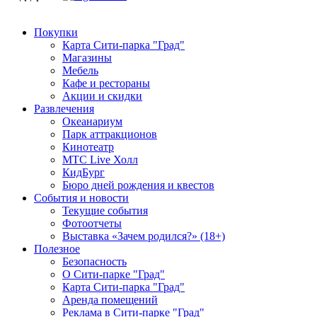
Покупки
Карта Сити-парка "Град"
Магазины
Мебель
Кафе и рестораны
Акции и скидки
Развлечения
Океанариум
Парк аттракционов
Кинотеатр
МТС Live Холл
КидБург
Бюро дней рождения и квестов
События и новости
Текущие события
Фотоотчеты
Выставка «Зачем родился?» (18+)
Полезное
Безопасность
О Сити-парке "Град"
Карта Сити-парка "Град"
Аренда помещений
Реклама в Сити-парке "Град"