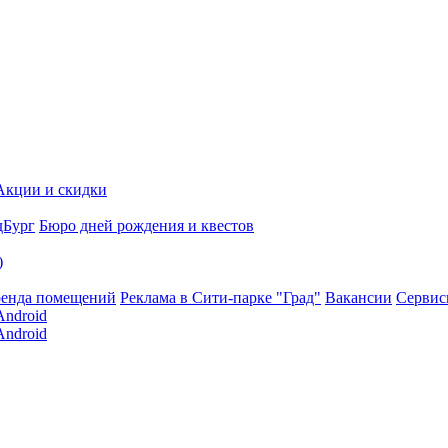
Акции и скидки
дБург
Бюро дней рождения и квестов
)
енда помещений
Реклама в Сити-парке "Град"
Вакансии
Серви