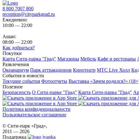
8 800 7007 800
reception@cityparkgrad.ru
Ежедневно:
10:00 — 22:00
Ашан:
08:00 — 22:00
Как добраться?
Покупки
Карта Сити-парка "Град"
Магазины
Мебель
Кафе и рестораны
Развлечения
Океанариум
Парк аттракционов
Кинотеатр
МТС Live Холл
Ки
События и новости
Текущие события
Фотоотчеты
Выставка «Зачем родился?» (18+
Полезное
Безопасность
О Сити-парке "Град"
Карта Сити-парка "Град"
Ар
Политика конфиденциальности
Пользовательское соглашение
© Сити-парк «Град»,
2011 — 2026
Поддержка