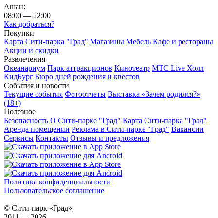
Ашан:
08:00 — 22:00
Как добраться?
Покупки
Карта Сити-парка "Град"
Магазины
Мебель
Кафе и рестораны
Акции и скидки
Развлечения
Океанариум
Парк аттракционов
Кинотеатр
МТС Live Холл
КидБург
Бюро дней рождения и квестов
События и новости
Текущие события
Фотоотчеты
Выставка «Зачем родился?»
(18+)
Полезное
Безопасность
О Сити-парке "Град"
Карта Сити-парка "Град"
Аренда помещений
Реклама в Сити-парке "Град"
Вакансии
Сервисы
Контакты
Отзывы и предложения
Политика конфиденциальности
Пользовательское соглашение
© Сити-парк «Град»,
2011 — 2026