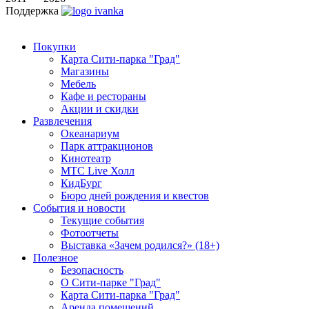
Поддержка
Покупки
Карта Сити-парка "Град"
Магазины
Мебель
Кафе и рестораны
Акции и скидки
Развлечения
Океанариум
Парк аттракционов
Кинотеатр
МТС Live Холл
КидБург
Бюро дней рождения и квестов
События и новости
Текущие события
Фотоотчеты
Выставка «Зачем родился?» (18+)
Полезное
Безопасность
О Сити-парке "Град"
Карта Сити-парка "Град"
Аренда помещений