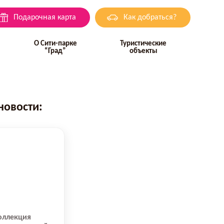
Подарочная карта
Как добраться?
О Сити-парке
Туристические
“Град”
объекты
новости:
коллекция