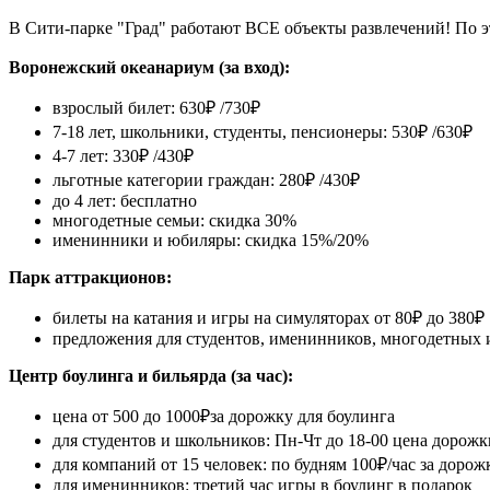
В Сити-парке "Град" работают ВСЕ объекты развлечений! По э
Воронежский океанариум (за вход):
взрослый билет: 630₽ /730₽
7-18 лет, школьники, студенты, пенсионеры: 530₽ /630₽
4-7 лет: 330₽ /430₽
льготные категории граждан: 280₽ /430₽
до 4 лет: бесплатно
многодетные семьи: скидка 30%
именинники и юбиляры: скидка 15%/20%
Парк аттракционов:
билеты на катания и игры на симуляторах от 80₽ до 380₽
предложения для студентов, именинников, многодетных
Центр боулинга и бильярда (за час):
цена от 500 до 1000₽за дорожку для боулинга
для студентов и школьников: Пн-Чт до 18-00 цена дорожк
для компаний от 15 человек: по будням 100₽/час за дорож
для именинников: третий час игры в боулинг в подарок