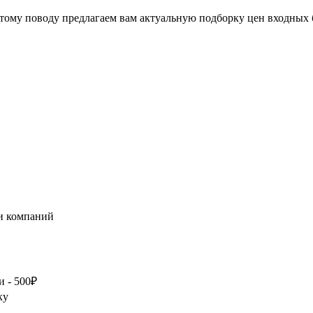
тому поводу предлагаем вам актуальную подборку цен входных 
 и компаний
и - 500₽
ку