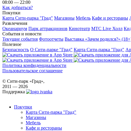
08:00 — 22:00
Как добраться?
Покупки
Карта Сити-парка "Град"
Магазины
Мебель
Кафе и рестораны
Развлечения
Океанариум
Парк аттракционов
Кинотеатр
МТС Live Холл
Ки
События и новости
Текущие события
Фотоотчеты
Выставка «Зачем родился?» (18+
Полезное
Безопасность
О Сити-парке "Град"
Карта Сити-парка "Град"
Ар
Политика конфиденциальности
Пользовательское соглашение
© Сити-парк «Град»,
2011 — 2026
Поддержка
Покупки
Карта Сити-парка "Град"
Магазины
Мебель
Кафе и рестораны