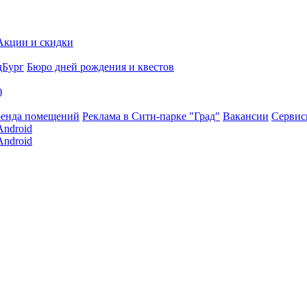
Акции и скидки
дБург
Бюро дней рождения и квестов
)
енда помещений
Реклама в Сити-парке "Град"
Вакансии
Серви