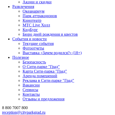
Акции и скидки
Развлечения
Океанариум
Парк аттракционов
Кинотеатр
МТС Live Холл
КидБург
Бюро дней рождения и квестов
События и новости
Текущие события
Фотоотчеты
Выставка «Зачем родился?» (18+)
Полезное
Безопасность
О Сити-парке "Град"
Карта Сити-парка "Град"
Аренда помещений
Реклама в Сити-парке "Град"
Вакансии
Сервисы
Контакты
Отзывы и предложения
8 800 7007 800
reception@cityparkgrad.ru