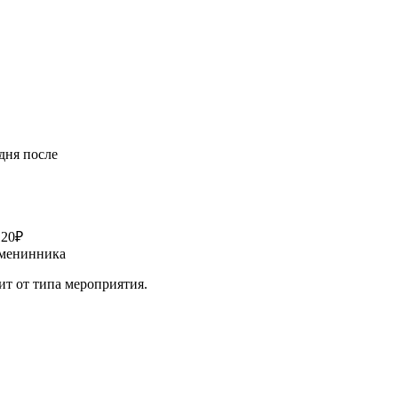
дня после
120₽
 именинника
сит от типа мероприятия.