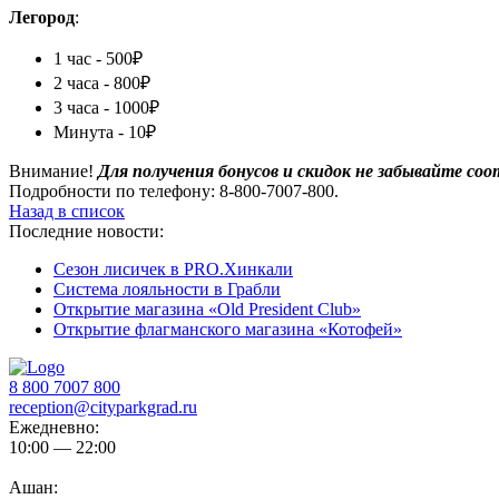
Легород
:
1 час - 500₽
2 часа - 800₽
3 часа - 1000₽
Минута - 10₽
Внимание!
Для получения бонусов и скидок не забывайте 
Подробности по телефону: 8-800-7007-800.
Назад в список
Последние новости:
Сезон лисичек в PRO.Хинкали
Система лояльности в Грабли
Открытие магазина «Old President Club»
Открытие флагманского магазина «Котофей»
8 800 7007 800
reception@cityparkgrad.ru
Ежедневно:
10:00 — 22:00
Ашан: