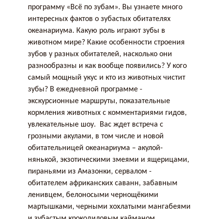
программу «Всё по зубам». Вы узнаете много
интересных фактов о зубастых обитателях
океанариума. Какую роль играют зубы в
животном мире? Какие особенности строения
зубов у разных обитателей, насколько они
разнообразны и как вообще появились? У кого
самый мощный укус и кто из животных чистит
зубы? В ежедневной программе -
экскурсионные маршруты, показательные
кормления животных с комментариями гидов,
увлекательные шоу. Вас ждет встреча с
грозными акулами, в том числе и новой
обитательницей океанариума – акулой-
нянькой, экзотическими змеями и ящерицами,
пираньями из Амазонки, сервалом -
обитателем африканских саванн, забавным
ленивцем, белоносыми чернощёкими
мартышками, черными хохлатыми мангабеями
и зубастым крокодиловым кайманом.