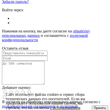
Забыли пароль?
Войти через:
Нажимая на кнопку, вы даете согласие на
обработку
персональных данных
и соглашаетесь с
политикой
конфиденциальности
Оставить отзыв
Добавьте оценку:
Сайт использует файлы cookies и сервис сбора
технических данных его посетителей. Если вы
Я согласен на обработку персональных данных согласно с
продолжаете пользоваться нашим сайтом, мы
пользовательским соглашением
и
политикой
считаем, что вы согласны
с использованием
Принять