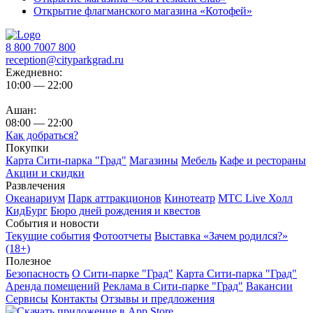
Открытие флагманского магазина «Котофей»
8 800 7007 800
reception@cityparkgrad.ru
Ежедневно:
10:00 — 22:00
Ашан:
08:00 — 22:00
Как добраться?
Покупки
Карта Сити-парка "Град"
Магазины
Мебель
Кафе и рестораны
Акции и скидки
Развлечения
Океанариум
Парк аттракционов
Кинотеатр
МТС Live Холл
КидБург
Бюро дней рождения и квестов
События и новости
Текущие события
Фотоотчеты
Выставка «Зачем родился?»
(18+)
Полезное
Безопасность
О Сити-парке "Град"
Карта Сити-парка "Град"
Аренда помещений
Реклама в Сити-парке "Град"
Вакансии
Сервисы
Контакты
Отзывы и предложения