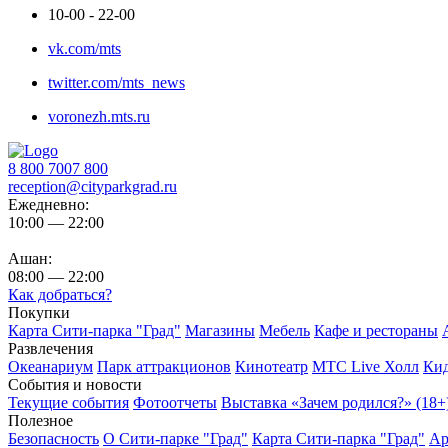
10-00 - 22-00
vk.com/mts
twitter.com/mts_news
voronezh.mts.ru
8 800 7007 800
reception@cityparkgrad.ru
Ежедневно:
10:00 — 22:00
Ашан:
08:00 — 22:00
Как добраться?
Покупки
Карта Сити-парка "Град"
Магазины
Мебель
Кафе и рестораны
Развлечения
Океанариум
Парк аттракционов
Кинотеатр
МТС Live Холл
Ки
События и новости
Текущие события
Фотоотчеты
Выставка «Зачем родился?» (18+
Полезное
Безопасность
О Сити-парке "Град"
Карта Сити-парка "Град"
Ар