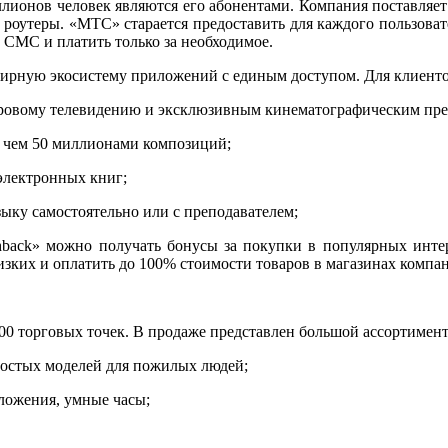
ллионов человек являются его абонентами. Компания поставляет 
 роутеры. «МТС» старается предоставить для каждого пользова
 СМС и платить только за необходимое.
бширную экосистему приложений с единым доступом. Для клиент
фровому телевидению и эксклюзивным кинематографическим прем
 чем 50 миллионами композиций;
электронных книг;
ыку самостоятельно или с преподавателем;
back» можно получать бонусы за покупки в популярных интер
изких и оплатить до 100% стоимости товаров в магазинах компа
0 торговых точек. В продаже представлен большой ассортимент
ростых моделей для пожилых людей;
ложения, умные часы;