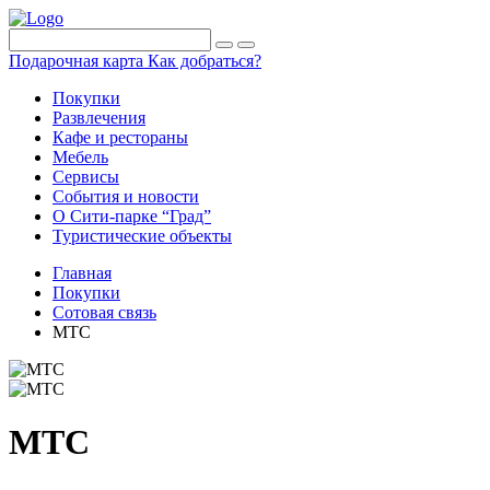
Подарочная карта
Как добраться?
Покупки
Развлечения
Кафе и рестораны
Мебель
Сервисы
События и новости
О Сити-парке “Град”
Туристические объекты
Главная
Покупки
Сотовая связь
МТС
МТС