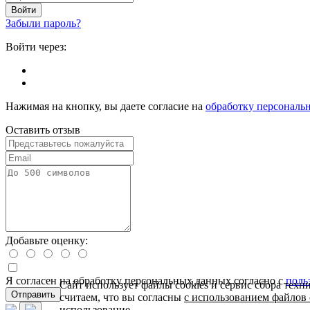
Войти
Забыли пароль?
Войти через:
Нажимая на кнопку, вы даете согласие на
обработку персональ
Оставить отзыв
Добавьте оценку:
Я согласен на обработку персональных данных согласно с
поль
Сайт использует файлы cookies и сервис сбора тех
Отправить
считаем, что вы согласны
с использованием файлов 
использование.