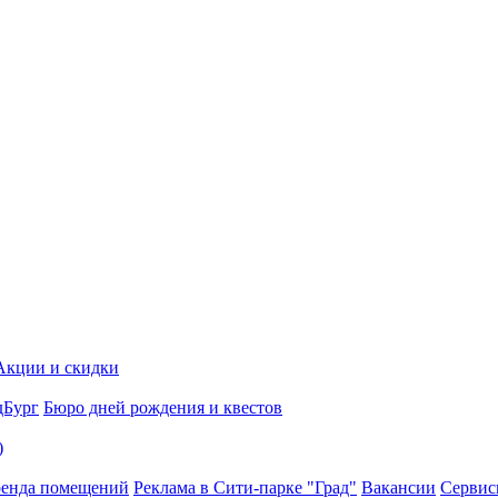
Акции и скидки
дБург
Бюро дней рождения и квестов
)
енда помещений
Реклама в Сити-парке "Град"
Вакансии
Серви