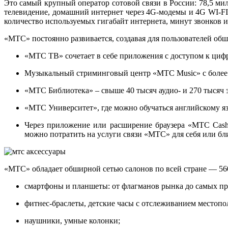
Это самый крупный оператор сотовой связи в России: 78,5 ми
телевидение, домашний интернет через 4G-модемы и 4G WI-FI
количество используемых гигабайт интернета, минут звонков и
«МТС» постоянно развивается, создавая для пользователей о
«МТС ТВ» сочетает в себе приложения с доступом к ци
Музыкальный стриминговый центр «МТС Music» с более
«МТС Библиотека» – свыше 40 тысяч аудио- и 270 тысяч 
«МТС Университет», где можно обучаться английскому яз
Через приложение или расширение браузера «MTC Cash
можно потратить на услуги связи «МТС» для себя или бл
«МТС» обладает обширной сетью салонов по всей стране — 560
смартфоны и планшеты: от флагманов рынка до самых п
фитнес-браслеты, детские часы с отслеживанием местопо
наушники, умные колонки;