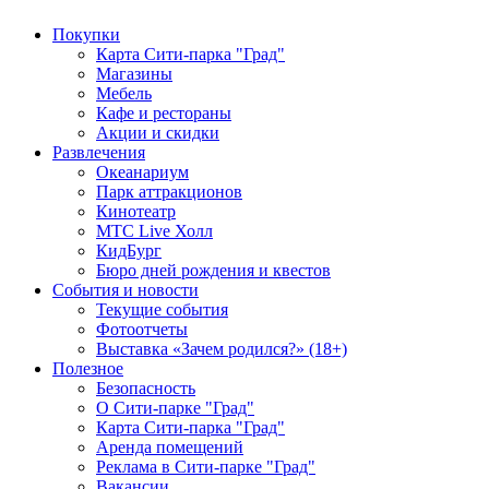
Покупки
Карта Сити-парка "Град"
Магазины
Мебель
Кафе и рестораны
Акции и скидки
Развлечения
Океанариум
Парк аттракционов
Кинотеатр
МТС Live Холл
КидБург
Бюро дней рождения и квестов
События и новости
Текущие события
Фотоотчеты
Выставка «Зачем родился?» (18+)
Полезное
Безопасность
О Сити-парке "Град"
Карта Сити-парка "Град"
Аренда помещений
Реклама в Сити-парке "Град"
Вакансии