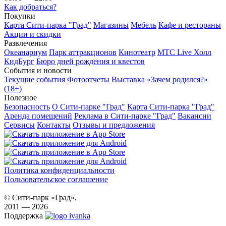
Как добраться?
Покупки
Карта Сити-парка "Град"
Магазины
Мебель
Кафе и рестораны
Акции и скидки
Развлечения
Океанариум
Парк аттракционов
Кинотеатр
МТС Live Холл
КидБург
Бюро дней рождения и квестов
События и новости
Текущие события
Фотоотчеты
Выставка «Зачем родился?»
(18+)
Полезное
Безопасность
О Сити-парке "Град"
Карта Сити-парка "Град"
Аренда помещений
Реклама в Сити-парке "Град"
Вакансии
Сервисы
Контакты
Отзывы и предложения
Политика конфиденциальности
Пользовательское соглашение
© Сити-парк «Град»,
2011 — 2026
Поддержка