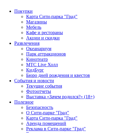
Покупки
Карта Сити-парка "Град"
Магазины
Мебель
Кафе и рестораны
Акции и скидки
Развлечения
Океанариум
Парк аттракционов
Кинотеатр
МТС Live Холл
КидБург
Бюро дней рождения и квестов
События и новости
Текущие события
Фотоотчеты
Выставка «Зачем родился?» (18+)
Полезное
Безопасность
О Сити-парке "Град"
Карта Сити-парка "Град"
Аренда помещений
Реклама в Сити-парке "Град"