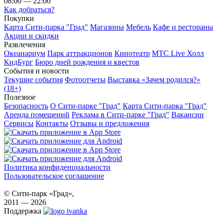
08:00 — 22:00
Как добраться?
Покупки
Карта Сити-парка "Град"
Магазины
Мебель
Кафе и рестораны
Акции и скидки
Развлечения
Океанариум
Парк аттракционов
Кинотеатр
МТС Live Холл
КидБург
Бюро дней рождения и квестов
События и новости
Текущие события
Фотоотчеты
Выставка «Зачем родился?»
(18+)
Полезное
Безопасность
О Сити-парке "Град"
Карта Сити-парка "Град"
Аренда помещений
Реклама в Сити-парке "Град"
Вакансии
Сервисы
Контакты
Отзывы и предложения
Политика конфиденциальности
Пользовательское соглашение
© Сити-парк «Град»,
2011 — 2026
Поддержка