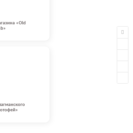
газина «Old
ub»
лагманского
Котофей»