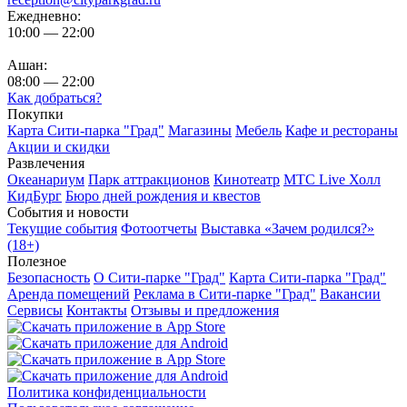
Ежедневно:
10:00 — 22:00
Ашан:
08:00 — 22:00
Как добраться?
Покупки
Карта Сити-парка "Град"
Магазины
Мебель
Кафе и рестораны
Акции и скидки
Развлечения
Океанариум
Парк аттракционов
Кинотеатр
МТС Live Холл
КидБург
Бюро дней рождения и квестов
События и новости
Текущие события
Фотоотчеты
Выставка «Зачем родился?»
(18+)
Полезное
Безопасность
О Сити-парке "Град"
Карта Сити-парка "Град"
Аренда помещений
Реклама в Сити-парке "Град"
Вакансии
Сервисы
Контакты
Отзывы и предложения
Политика конфиденциальности