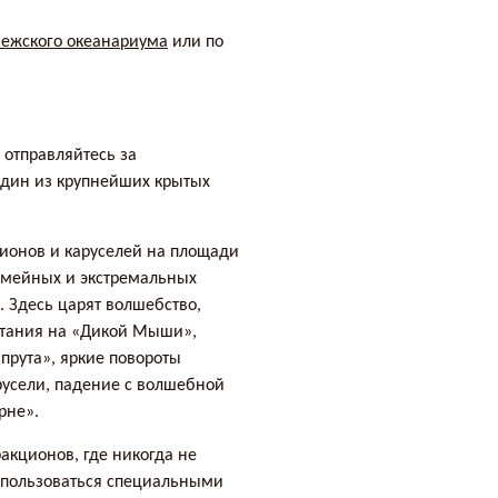
нежского океанариума
или по
 отправляйтесь за
один из крупнейших крытых
ционов и каруселей на площади
семейных и экстремальных
. Здесь царят волшебство,
катания на «Дикой Мыши»,
прута», яркие повороты
русели, падение с волшебной
рне».
ракционов, где никогда не
оспользоваться специальными