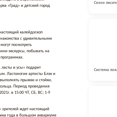
Сезон лисич
рка «Град» и детский город
 настоящий калейдоскоп
знакомства с удивительными
 могут посмотреть
ини-экскурсы, побывать на
 программах.
 ласты и усы» подарит
Система лоя
ым. Ластоногие артисты Блэк и
 выполнять прыжки и стойки,
кольца. Период проведения
21г. в 15:00 ЧТ, СБ, ВС; 1-9
» зрителей ждет настоящий
ика года в большом аквариуме