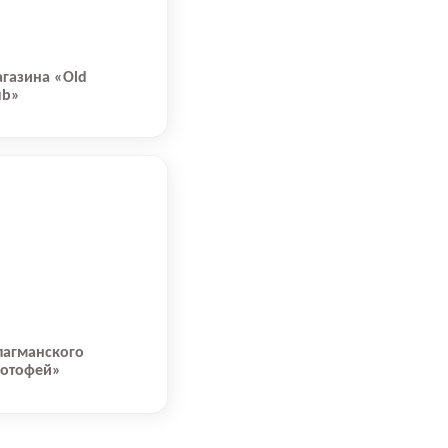
газина «Old
ub»
лагманского
Котофей»