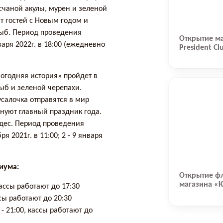
счаной акулы, мурен и зеленой
т гостей с Новым годом и
рыб. Период проведения
Открытие ма
варя 2022г. в 18:00 (ежедневно
President Cl
огодняя история» пройдет в
ыб и зеленой черепахи.
салочка отправятся в мир
днуют главный праздник года.
удес. Период проведения
я 2021г. в 11:00; 2 - 9 января
иума:
Открытие ф
магазина «
кассы работают до 17:30
ссы работают до 20:30
0 - 21:00, кассы работают до