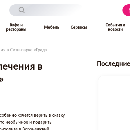
Кафе и
События и
Мебель
Сервисы
рестораны
новости
ия в Сити-парке «Град»
Последние
лечения в
»
собенно хочется верить в сказку
о-то необычное и подарить
риходите в Воронежский