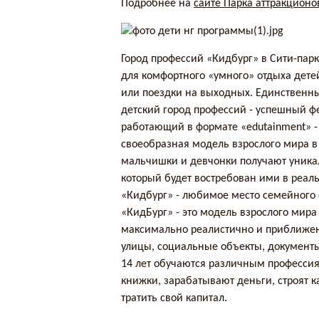
Подробнее на
сайте Парка аттракционо
Город профессий «Кидбург» в Сити-пар
для комфортного «умного» отдыха дете
или поездки на выходных. Единственн
детский город профессий - успешный ф
работающий в формате «edutainment» -
своеобразная модель взрослого мира в
мальчишки и девчонки получают уника
который будет востребован ими в реал
«Кидбург» - любимое место семейного 
«КидБург» - это модель взрослого мира 
максимально реалистично и приближен
улицы, социальные объекты, документы,
14 лет обучаются различным профессия
книжки, зарабатывают деньги, строят ка
тратить свой капитал.