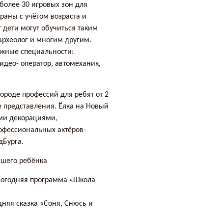
более 30 игровых зон для
раны с учётом возраста и
т дети могут обучиться таким
 археолог и многим другим.
ожные специальности:
идео- оператор, автомеханик,
городе профессий для ребят от 2
е представления. Ёлка на Новый
ими декорациями,
офессиональных актёров-
дБурга.
ашего ребёнка
овогодняя программа «Школа
одняя сказка «Соня, Снюсь и