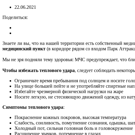
22.06.2021
Поделиться:
Знаете ли вы, что на нашей территории есть собственный меди
медицинский пункт
(в коридоре рядом со входом Парк Аттрак
Мы не зря подняли тему здоровья: МЧС предупреждает, что бл
Чтобы избежать теплового удара
, следует соблюдать некотор
Ограничьте время пребывания под солнцем и носите гол
На улице большей пейте и не употребляйте спиртные на
Избегайте чрезмерной физической нагрузки на жаре
Носите легкую, не стесняющую движений одежду, из нат
Симптомы теплового удара
:
Покраснение кожных покровов, высокая температура
Слабость, сонливость, помутнение сознания, одышка, ша
Холодный пот, сильная головная боль и головокружение
Расширение зрачков, потемнение в глазах