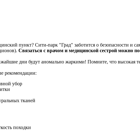
цинский пункт? Сити-парк "Град" заботится о безопасности и с
ционов).
Связаться с врачом и медицинской сестрой можно по
ижайшие дни будут аномально жаркими! Помните, что высокая те
ые рекомендации:
овной убор
питки
уральных тканей
ткость походки